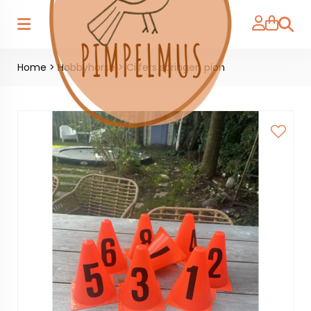
Zoeke
Home
>
Hobbyhorse
>
Cijfers springen pion