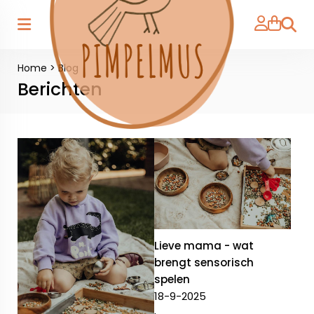
Zoeke
Home
>
Blog
Berichten
Lieve mama - wat
brengt sensorisch
spelen
18-9-2025